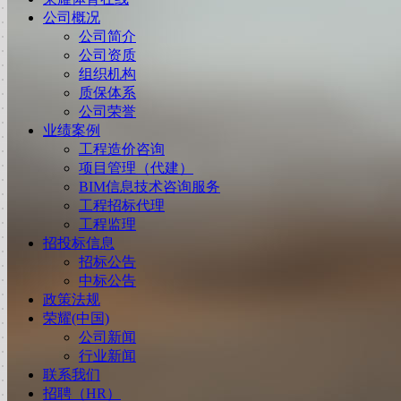
公司概况
公司简介
公司资质
组织机构
质保体系
公司荣誉
业绩案例
工程造价咨询
项目管理（代建）
BIM信息技术咨询服务
工程招标代理
工程监理
招投标信息
招标公告
中标公告
政策法规
荣耀(中国)
公司新闻
行业新闻
联系我们
招聘（HR）