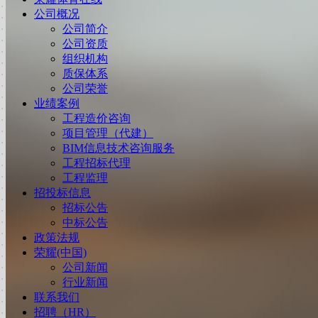
公司概况
公司简介
公司资质
组织机构
质保体系
公司荣誉
业绩案例
工程造价咨询
项目管理（代建）
BIM信息技术咨询服务
工程招标代理
工程监理
招投标信息
招标公告
中标公告
政策法规
荣耀(中国)
公司新闻
行业新闻
联系我们
招聘（HR）