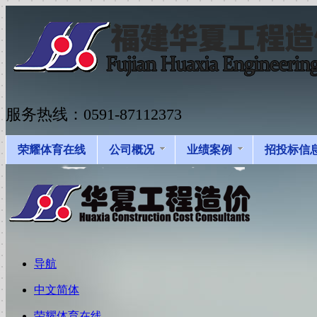
服务热线：0591-87112373
荣耀体育在线
公司概况
业绩案例
招投标信
导航
中文简体
荣耀体育在线