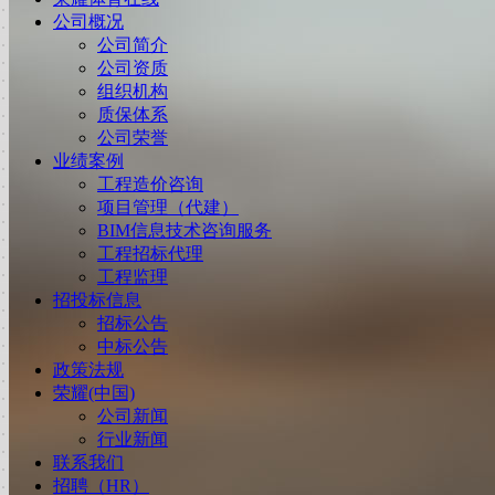
公司概况
公司简介
公司资质
组织机构
质保体系
公司荣誉
业绩案例
工程造价咨询
项目管理（代建）
BIM信息技术咨询服务
工程招标代理
工程监理
招投标信息
招标公告
中标公告
政策法规
荣耀(中国)
公司新闻
行业新闻
联系我们
招聘（HR）