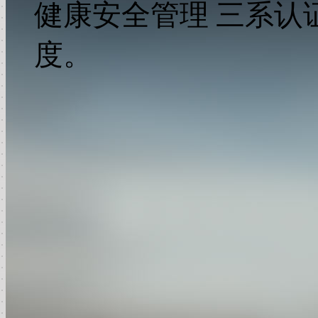
健康安全管理 三系认
度。