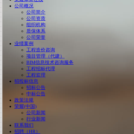
公司概况
公司简介
公司资质
组织机构
质保体系
公司荣誉
业绩案例
工程造价咨询
项目管理（代建）
BIM信息技术咨询服务
工程招标代理
工程监理
招投标信息
招标公告
中标公告
政策法规
荣耀(中国)
公司新闻
行业新闻
联系我们
招聘（HR）