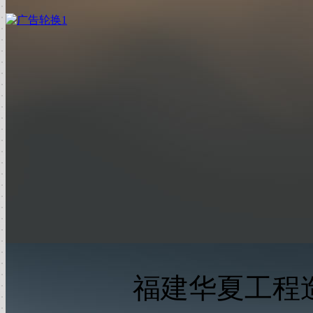
福建华夏工程