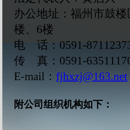
办公地址：福州市鼓楼区
楼、6楼
电 话：0591-8711237
传 真：0591-6351117
E-mail：
fjhxzj@163.net
附公司组织机构如下：