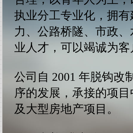
执业分工专业化，拥有建
力、公路桥隧、市政、
业人才，可以竭诚为客
公司自 2001 年脱
序的发展，承接的项目
及大型房地产项目。