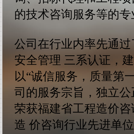
的技术咨询服务等的专
公司在行业内率先通过了
安全管理 三系认证，
以“诚信服务，质量第一
司的服务宗旨，独立公
荣获福建省工程造价咨
造 价咨询行业先进单