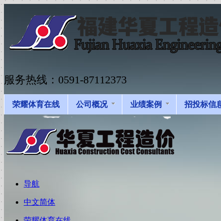
服务热线：0591-87112373
荣耀体育在线
公司概况
业绩案例
招投标信
导航
中文简体
荣耀体育在线