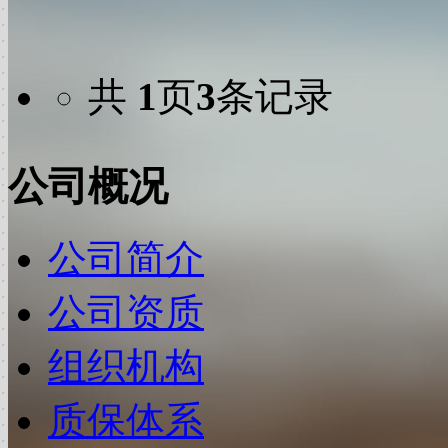
共
1
页
3
条记录
公司概况
公司简介
公司资质
组织机构
质保体系