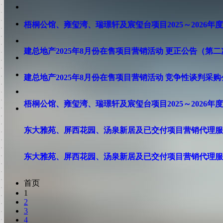
梧桐公馆、雍玺湾、瑞璟轩及宸玺台项目2025～2026
建总地产2025年8月份在售项目营销活动 更正公告（第二
建总地产2025年8月份在售项目营销活动 竞争性谈判采购
梧桐公馆、雍玺湾、瑞璟轩及宸玺台项目2025～2026
东大雅苑、屏西花园、汤泉新居及已交付项目营销代理服
东大雅苑、屏西花园、汤泉新居及已交付项目营销代理服
首页
1
2
3
4