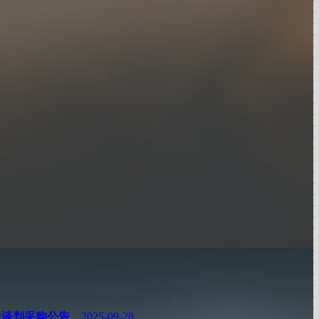
性谈判采购公告
2025-09-28