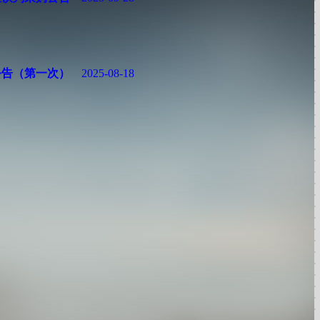
公告（第一次）
2025-08-18