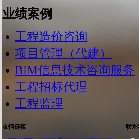
业绩案例
工程造价咨询
项目管理（代建）
BIM信息技术咨询服务
工程招标代理
工程监理
友情链接
联系