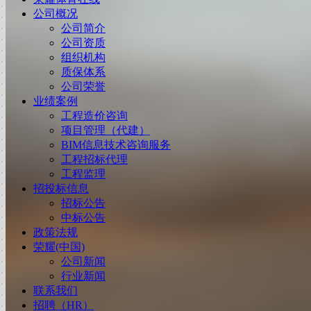
公司概况
公司简介
公司资质
组织机构
质保体系
公司荣誉
业绩案例
工程造价咨询
项目管理（代建）
BIM信息技术咨询服务
工程招标代理
工程监理
招投标信息
招标公告
中标公告
政策法规
荣耀(中国)
公司新闻
行业新闻
联系我们
招聘（HR）