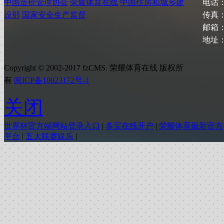
中国造价管理协会
荣耀体育在线
中国住房和城乡建
电话：0
设部
国家安全生产监督
传真：0
邮箱：f
地址：
Copyright © 2002-2017 fzCMS. 荣耀体育在线 版权所
有
闽ICP备10023172号-1
关闭
世界杯官方端网站登录入口
|
多宝在线开户
|
荣耀体育最新官方
平台
|
五大联赛娱乐
|