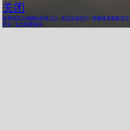
关闭
世界杯官方端网站登录入口
|
多宝在线开户
|
荣耀体育最新官方
平台
|
五大联赛娱乐
|