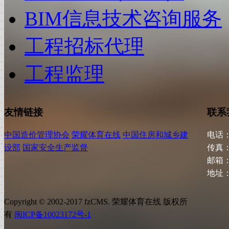
BIM信息技术咨询服务
工程招标代理
工程监理
友情链接
联系
中国造价管理协会
荣耀体育在线
中国住房和城乡建
电话：0
设部
国家安全生产监督
传真：0
邮箱：f
地址：
Copyright © 2002-2017 fzCMS. 荣耀体育在线 版权所
有
闽ICP备10023172号-1