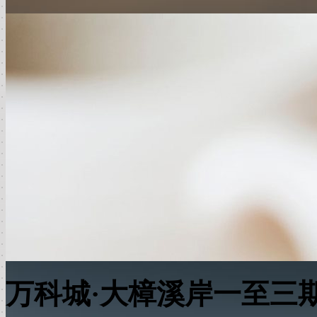
万科城·大樟溪岸一至三