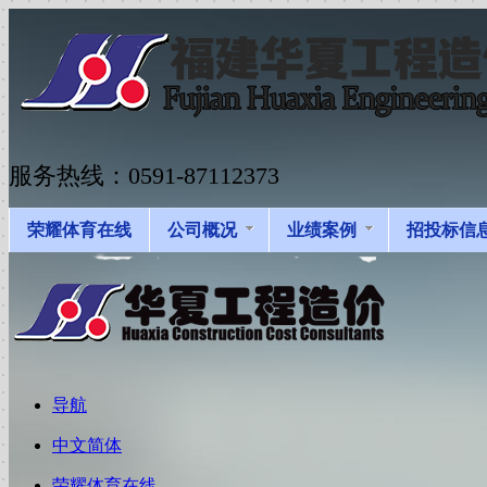
服务热线：0591-87112373
荣耀体育在线
公司概况
业绩案例
招投标信
导航
中文简体
荣耀体育在线