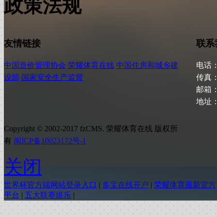
政策法规
友情链接
联系
中国造价管理协会
荣耀体育在线
中国住房和城乡建
电话：0
设部
国家安全生产监督
传真：0
邮箱：f
地址：
Copyright © 2002-2017 fzCMS. 荣耀体育在线 版权所
有
闽ICP备10023172号-1
关闭
世界杯官方端网站登录入口
|
多宝在线开户
|
荣耀体育最新官方
平台
|
五大联赛娱乐
|