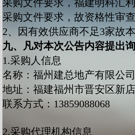
采购文件要求，福建明科汇
采购文件要求，故资格性审
2、因有效供应商不足3家故
九、凡对本次公告内容提出
1.采购人信息
名称：福州建总地产有限公
地址：福建福州市晋安区新店
联系方式：13859088068
2.采购代理机构信息