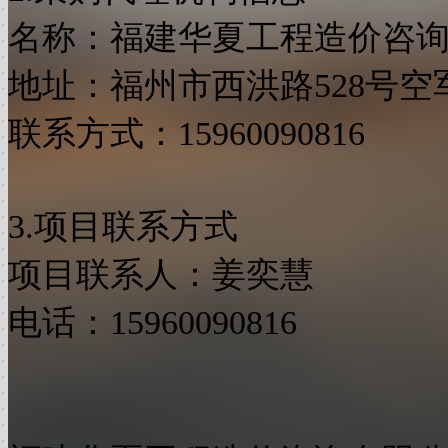
名称：福建华夏工程造价咨
地址：福州市西洪路528号空
联系方式：15960090816
3.项目联系方式
项目联系人：姜奕慧
电话：15960090816