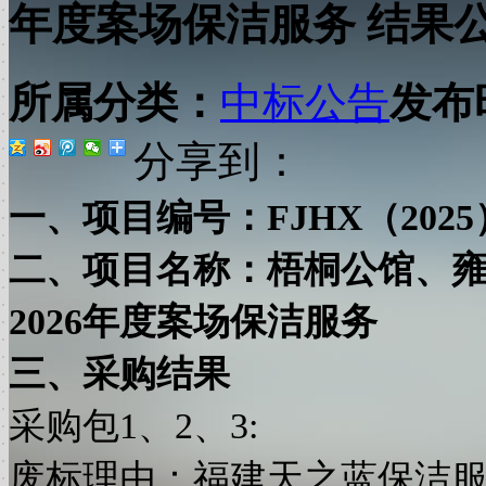
年度案场保洁服务 结果
所属分类：
中标公告
发布
分享到：
一、项目编号：FJHX（2025）
二、项目名称：
梧桐公馆、雍
2026年度案场保洁服务
三、采购结果
采购包1、2、3:
废标理由：福建天之蓝保洁