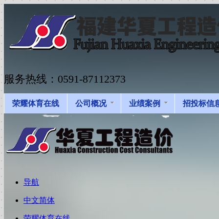
服务热线：0591-87112373
荣耀体育在线
公司概况
业绩案例
招投标信
导航
中文简体
荣耀体育在线