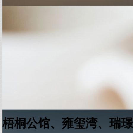
梧桐公馆、雍玺湾、瑞璟轩及